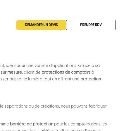
DEMANDER UN DEVIS
PRENDRE RDV
t, idéal pour une variété d’applications. Grâce à sa
 sur mesure
, allant de
protections de comptoirs
à
sser passer la lumière tout en offrant une
protection
e séparations ou de créations, nous pouvons fabriquer
 comme
barrière de protection
pour les comptoirs dans les
en préservant la visibilité et l’esthétique de l’espace.