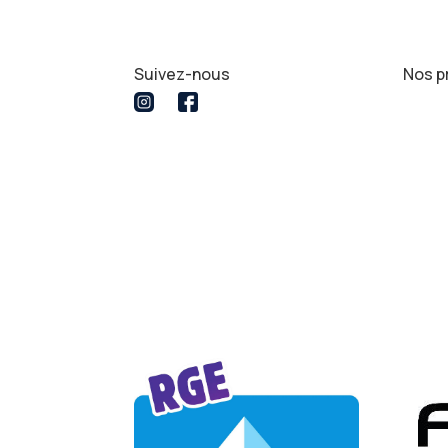
Suivez-nous
Nos p
Double
Fenêtr
Miroir
Porte 
Dalle d
Créde