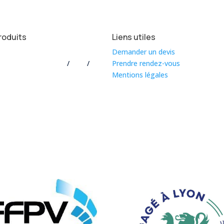
roduits
Liens utiles
 vitrage
/
verre feuilleté
/
trempé
Demander un devis
e et menuiserie PVC
/
bois
/
alu
Prendre rendez-vous
Mentions légales
de douche
e sol
nce