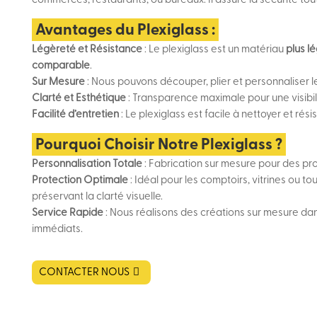
Avantages du Plexiglass :
Légèreté et Résistance
: Le plexiglass est un matériau
plus lé
comparable
.
Sur Mesure
: Nous pouvons découper, plier et personnaliser l
Clarté et Esthétique
: Transparence maximale pour une visibil
Facilité d’entretien
: Le plexiglass est facile à nettoyer et ré
Pourquoi Choisir Notre Plexiglass ?
Personnalisation Totale
: Fabrication sur mesure pour des pr
Protection Optimale
: Idéal pour les comptoirs, vitrines ou t
préservant la clarté visuelle.
Service Rapide
: Nous réalisons des créations sur mesure da
immédiats.
CONTACTER NOUS