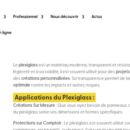
Professionnel
Nous découvrir
Actus
 ligne
Le
plexiglass
est un matériau moderne, transparent et résistan
légèreté et à sa solidité, il est souvent utilisé pour des
projets
des
créations personnalisées
. Sa transparence permet de lai
optimale
contre les impacts et autres risques.
Applications du Plexiglass :
Créations Sur Mesure
: Que vous ayez besoin de panneaux, d
du plexiglass selon vos dimensions et formes spécifiques.
Protections sur Comptoir
: Le plexiglass est souvent utilisé
commerces, restaurants, ou bureaux. Il assure la sécurité tout 