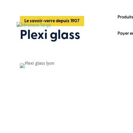
Produits
Le savoir-verre depuis 1907
Plexi glass
Payer en