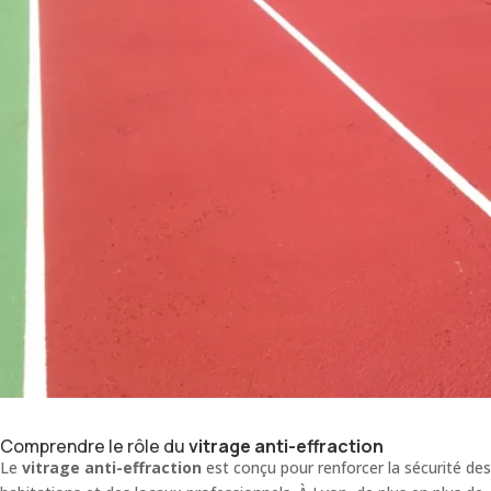
Comprendre le rôle du
vitrage anti-effraction
Le
vitrage anti-effraction
est conçu pour renforcer la sécurité des