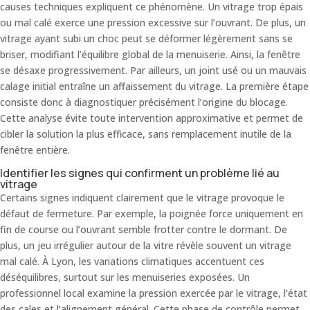
causes techniques expliquent ce phénomène. Un vitrage trop épais
ou mal calé exerce une pression excessive sur l’ouvrant. De plus, un
vitrage ayant subi un choc peut se déformer légèrement sans se
briser, modifiant l’équilibre global de la menuiserie. Ainsi, la fenêtre
se désaxe progressivement. Par ailleurs, un joint usé ou un mauvais
calage initial entraîne un affaissement du vitrage.
La première étape
consiste donc à diagnostiquer précisément l’origine du blocage.
Cette analyse évite toute intervention approximative et permet de
cibler la solution la plus efficace, sans remplacement inutile de la
fenêtre entière.
Identifier les signes qui confirment un problème lié au
vitrage
Certains signes indiquent clairement que le vitrage provoque le
défaut de fermeture. Par exemple, la poignée force uniquement en
fin de course ou l’ouvrant semble frotter contre le dormant. De
plus, un jeu irrégulier autour de la vitre révèle souvent un vitrage
mal calé. À Lyon, les variations climatiques accentuent ces
déséquilibres, surtout sur les menuiseries exposées. Un
professionnel local examine la pression exercée par le vitrage, l’état
des cales et l’alignement général. Cette phase de contrôle permet